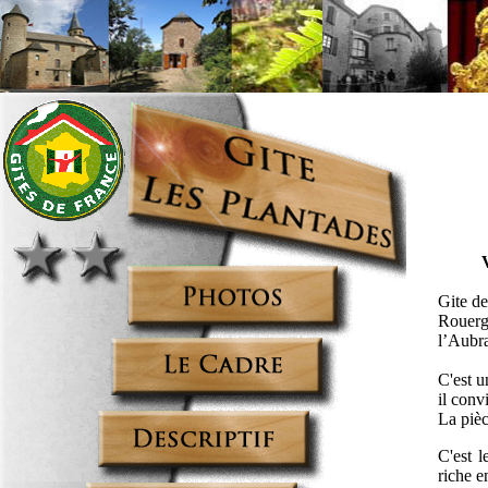
Gite de
Rouerg
l’Aubr
C'est u
il conv
La pièc
C'est 
riche e