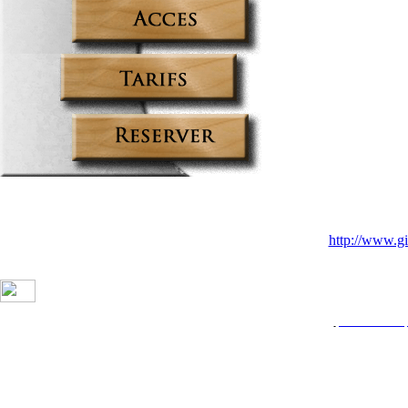
http://www.g
creation sci
gites et chambres d'hotes Avey